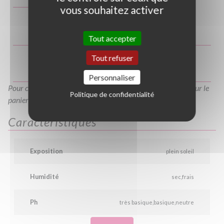
vous souhaitez activer
C80/100
C40/60
C3L
C10L
Tout accepter
Tout refuser
Personnaliser
Pour consulter votre devis à tout moment, veuillez cliquer sur le
Politique de confidentialité
panier en haut de cette page
Caractéristiques
Exposition
plein soleil
Humidité
sec
frais
Ph
très basique
basique
neutre