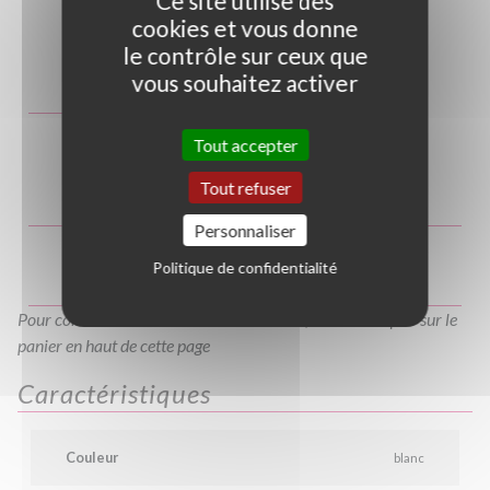
Ce site utilise des
cookies et vous donne
Photo non contractuelle
le contrôle sur ceux que
vous souhaitez activer
Guide des tailles
C80/100
C40/60
C60/80
C100/120
Tout accepter
Tout refuser
C4L
C10L
Personnaliser
Politique de confidentialité
Pour consulter votre devis à tout moment, veuillez cliquer sur le
panier en haut de cette page
Caractéristiques
Couleur
blanc