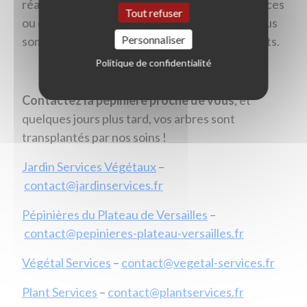
réaménagement de lieu, d’optimisation d’espaces
Tout refuser
ou de plus vastes développements urbains, nous
Personnaliser
sommes à votre écoute pour réaliser vos projets.
Politique de confidentialité
Contactez la pépinière proche de vous
, et
quelques jours plus tard, vos arbres sont
transplantés par nos soins !
Jardin Services Végétaux
–
contact@jardinservices.fr
Pépinières du Plateau de Versailles
–
contact@pepinieres-plateau-versailles.fr
Végétal Services
–
contact@vegetal-services.fr
Plant Services
–
contact@plantservices.fr