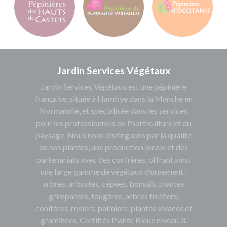
Jardin Services Végétaux
Jardin Services Végétaux est une pépinière
française, située à Hambye dans la Manche en
Normandie, et spécialisée dans les services
pour les professionnels de l'horticulture et du
paysage. Nous nous distinguons par la qualité
de nos plantes, une production locale et des
partenariats avec des confrères, offrant ainsi
une large gamme de végétaux d’ornement :
arbres, arbustes, cépées, bonsaïs, plantes
grimpantes, fougères, arbres fruitiers,
conifères, rosiers, palmiers, plantes vivaces et
graminées. Certifiés Plante Bleue niveau 3,