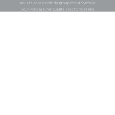
nous faisons partie du groupement Synfolia
pour vous assurer qualité, réactivité et une
approche durable de l'horticulture.
En savoir plus
Coordonnées
Route de la Chapelle 50450 Hambye
02 33 91 09 80
contact@jardinservices.fr