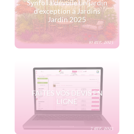
Synfolia dévoile un jardin
d’exception à Jardins
Jardin 2025
10 avr. 2025
(Voir plus)
FAITES VOS DEVIS EN
LIGNE
7 avr. 2025