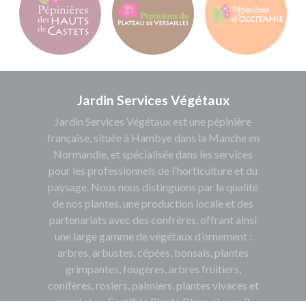
Jardin Services Végétaux
Jardin Services Végétaux est une pépinière
française, située à Hambye dans la Manche en
Normandie, et spécialisée dans les services
pour les professionnels de l'horticulture et du
paysage. Nous nous distinguons par la qualité
de nos plantes, une production locale et des
partenariats avec des confrères, offrant ainsi
une large gamme de végétaux d’ornement :
arbres, arbustes, cépées, bonsaïs, plantes
grimpantes, fougères, arbres fruitiers,
conifères, rosiers, palmiers, plantes vivaces et
graminées. Certifiés Plante Bleue niveau 3,