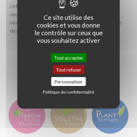
cette nouvelle façon de rempoter. Non
seulement la démarche est responsable et
Ce site utilise des
vertueuse, mais en plus elle permet une culture
cookies et vous donne
des végétaux plus performante.
le contrôle sur ceux que
vous souhaitez activer
Tout accepter
Jardin Services Végétaux
Tout refuser
Personnaliser
- Nos dernières actualités -
Politique de confidentialité