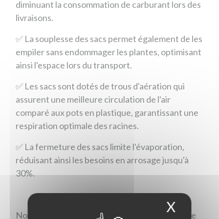
diminuant la consommation de carburant lors des
livraisons.
✅ La souplesse des sacs permet également de les
empiler sans endommager les plantes, optimisant
ainsi l'espace lors du transport.
✅ Les sacs sont dotés de trous d'aération qui
assurent une meilleure circulation de l'air
comparé aux pots en plastique, garantissant une
respiration optimale des racines.
✅ La fermeture des sacs limite l'évaporation,
réduisant ainsi les besoins en arrosage jusqu'à
30%.
X
Masque
Notre bilan : nous sommes plus que satisfaits de