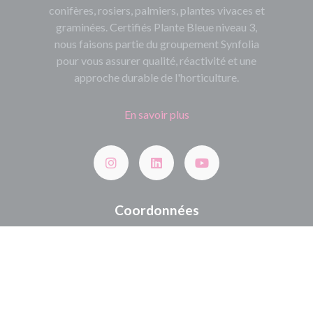
conifères, rosiers, palmiers, plantes vivaces et
graminées. Certifiés Plante Bleue niveau 3,
nous faisons partie du groupement Synfolia
pour vous assurer qualité, réactivité et une
approche durable de l'horticulture.
En savoir plus
Coordonnées
Route de la Chapelle 50450 Hambye
02 33 91 09 80
contact@jardinservices.fr