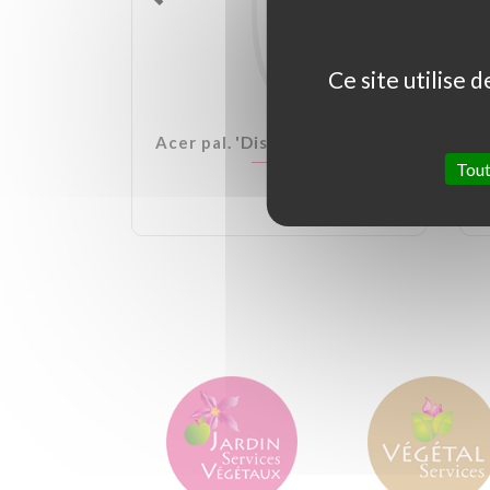
Ce site utilise 
lden Ball
Acer pal. 'Dissectum Garnet'
Tout