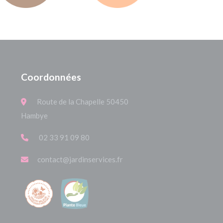
Coordonnées
Route de la Chapelle 50450
Hambye
02 33 91 09 80
contact@jardinservices.fr