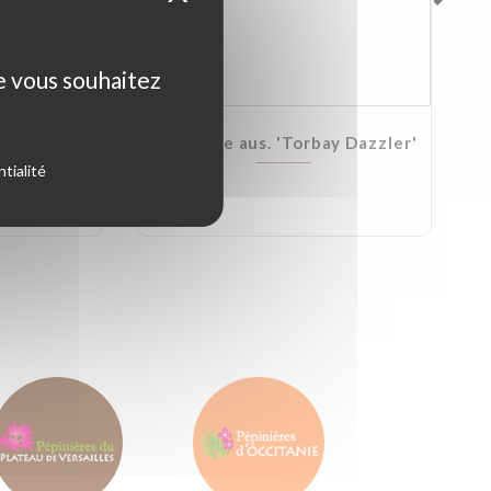
ue vous souhaitez
Kirkii
Cordyline aus. 'Torbay Dazzler'
tialité