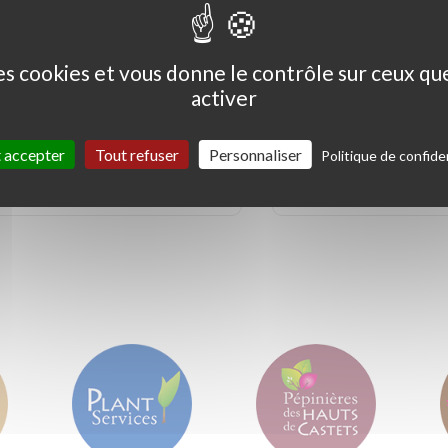
des cookies et vous donne le contrôle sur ceux q
activer
Ceanothus thyrs. 'Skylark'
Coprosma kirkii '
Variegata'
 accepter
Tout refuser
Personnaliser
Politique de confiden