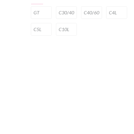
GT
C30/40
C40/60
C4L
C5L
C10L
Next