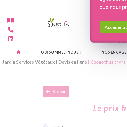
Panneau de gestion des cookies
que nous p
Accéder au
QUI SOMMES-NOUS ?
NOS ENGAG
Jardin Services Végétaux
|
Devis en ligne
| Ceanothus thyrs. 
Retour
Le prix 