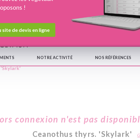
roposons !
Devis en ligne
Notre
 site de devis en ligne
EMENTS
NOTRE ACTIVITÉ
NOS RÉFÉRENCES
'Skylark'
hors connexion n'est pas disponib
Ceanothus thyrs. 'Skylark'
G