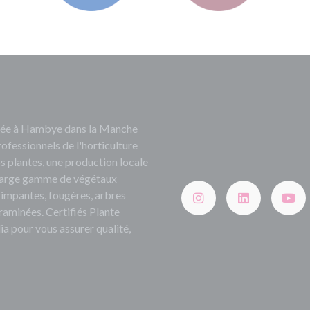
ituée à Hambye dans la Manche
rofessionnels de l'horticulture
s plantes, une production locale
e large gamme de végétaux
grimpantes, fougères, arbres
 graminées. Certifiés Plante
ia pour vous assurer qualité,