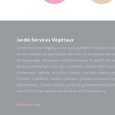
Jardin Services Végétaux
Jardin Services Végétaux est une pépinière française, s
en Normandie, et spécialisée dans les services pour les p
et du paysage. Nous nous distinguons par la qualité de no
et des partenariats avec des confrères, offrant ainsi un
d’ornement : arbres, arbustes, cépées, bonsaïs, plantes 
fruitiers, conifères, rosiers, palmiers, plantes vivaces et
Bleue niveau 3, nous faisons partie du groupement Synfol
réactivité et une approche durable de l'horticulture.
En savoir plus