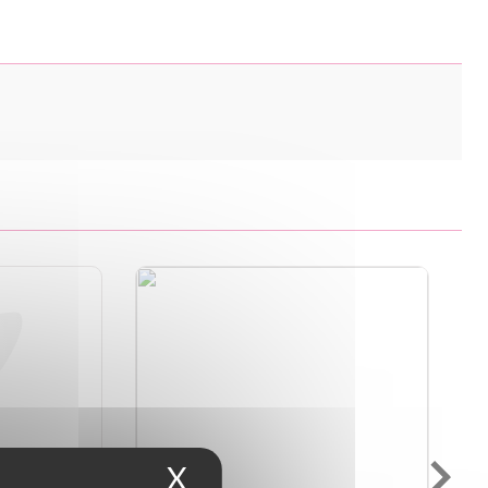
X
Masquer le bandeau d