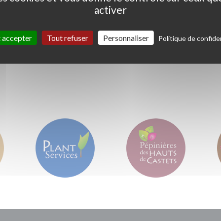
activer
Ceanothus thyrs. 'Skylark'
Coprosma kirkii '
Variegata'
 accepter
Tout refuser
Personnaliser
Politique de confiden