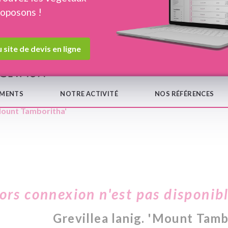
roposons !
Devis en ligne
Notre
 site de devis en ligne
EMENTS
NOTRE ACTIVITÉ
NOS RÉFÉRENCES
'Mount Tamboritha'
hors connexion n'est pas disponib
Grevillea lanig. 'Mount Tamb