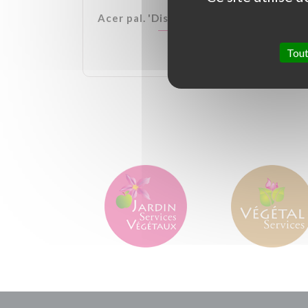
lden Ball
Acer pal. 'Dissectum Garnet'
Tout