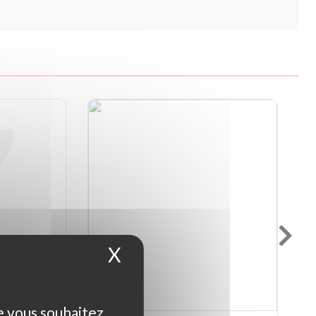
X
Masquer le bandeau d
ue vous souhaitez