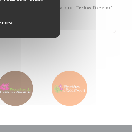
Kirkii
Cordyline aus. 'Torbay Dazzler'
tialité