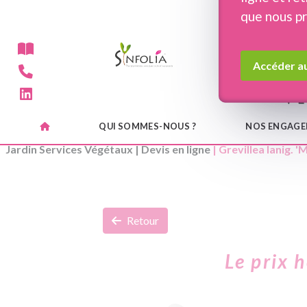
Panneau de gestion des cookies
que nous p
Accéder au
QUI SOMMES-NOUS ?
NOS ENGAG
Jardin Services Végétaux
|
Devis en ligne
| Grevillea lanig. 
Retour
Le prix 