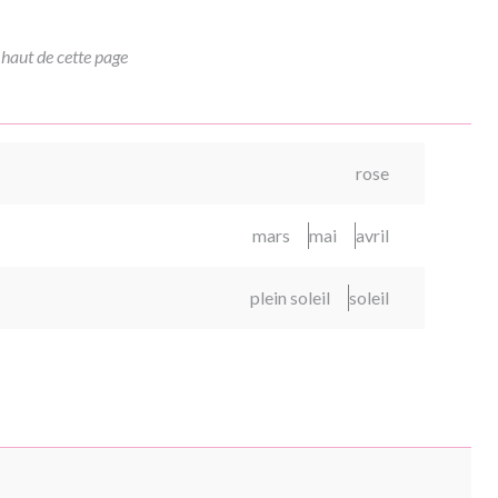
 haut de cette page
rose
mars
mai
avril
plein soleil
soleil